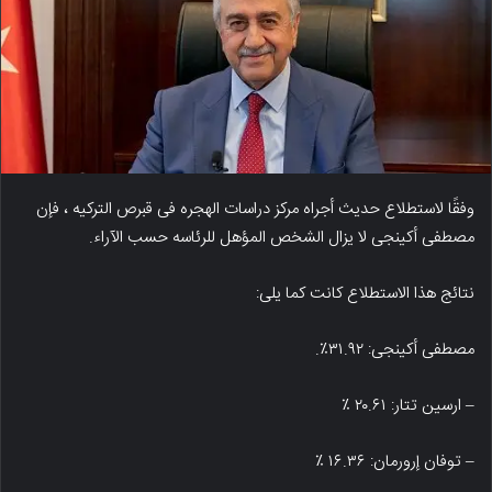
وفقًا لاستطلاع حدیث أجراه مرکز دراسات الهجره فی قبرص الترکیه ، فإن
مصطفى أکینجی لا یزال الشخص المؤهل للرئاسه حسب الآراء.
نتائج هذا الاستطلاع کانت کما یلی:
مصطفى أکینجی: ۳۱.۹۲٪.
– ارسین تتار: ۲۰.۶۱ ٪
– توفان إرورمان: ۱۶.۳۶ ٪