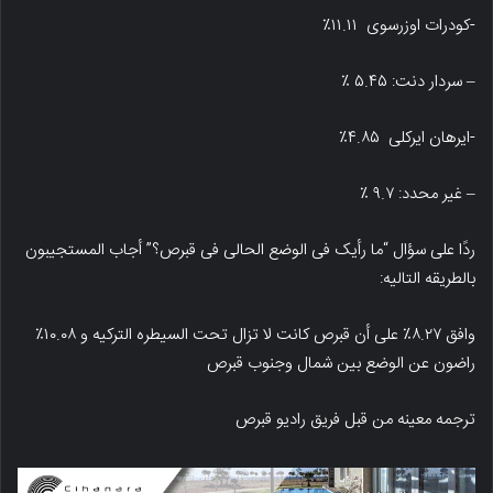
-کودرات اوزرسوی ۱۱.۱۱٪
– سردار دنت: ۵.۴۵ ٪
-ایرهان ایرکلی ۴.۸۵٪
– غیر محدد: ۹.۷ ٪
ردًا على سؤال “ما رأیک فی الوضع الحالی فی قبرص؟” أجاب المستجیبون
بالطریقه التالیه:
وافق ۸.۲۷٪ على أن قبرص کانت لا تزال تحت السیطره الترکیه و ۱۰.۰۸٪
راضون عن الوضع بین شمال وجنوب قبرص
ترجمه معینه من قبل فریق رادیو قبرص