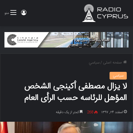
ورود
منو
صفحه اصلی
/
سياسي
سياسي
لا یزال مصطفى أکینجی الشخص
المؤهل للرئاسه حسب الرأی العام
اسفند ۲۴, ۱۳۹۷
268
کمتر از یک دقیقه