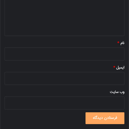
گ
ا
ه
*
نام
*
ایمیل
*
وب‌ سایت