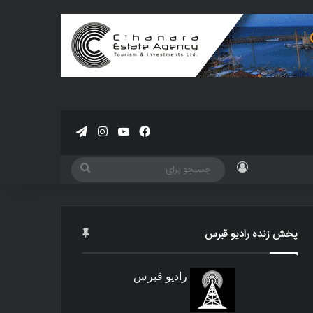
فیسبوک
یوتیوب
اینستاگرام
تلگرام
ورود
جستجو
برای
پخش زنده رادیو قبرس
رادیو قبرس