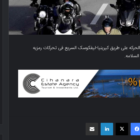
اتیه الحرکه على طریق کیرینیا-لیفکوسک السریع فی تحرکات رمزیه
لسلامه.
فیسبوک
X
لینکدین
اشتراک گذاری از طریق ایمیل