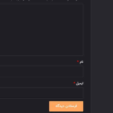
د
ی
د
گ
ا
ه
*
نام
*
ایمیل
*