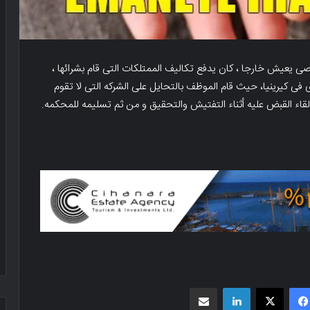
ی یعیش خارجا ، کان یدفع تکالیف الممتلکات التی قام بشرائها ،
 موظف عقاری فی کیرینیا، حیث قام الموظف بالتحایل على الشرکه التی لا تقوم
 إلقاء القبض علیه أثناء التفتیش والتحقیق و من ثم تسلیمه للمحکمه.
فیسبوک
X
لینکدین
اشتراک گذاری از طریق ایمیل