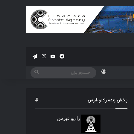
فیسبوک
یوتیوب
اینستاگرام
تلگرام
ورود
جستجو
برای
پخش زنده رادیو قبرس
رادیو قبرس