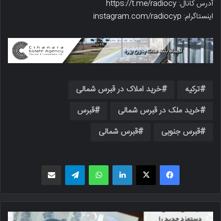
آدرس کانال: https://t.me/radiocy
اینستاگرام: instagram.com/radiocyp
ترکیه
خرید املاک در قبرس شمالی
خرید ملک در قبرس شمالی
قبرس
قبرس جنوبی
قبرس شمالی
فیسبوک
X
لینکدین
واتس اپ
تلگرام
اشتراک گذاری از طریق ایمیل