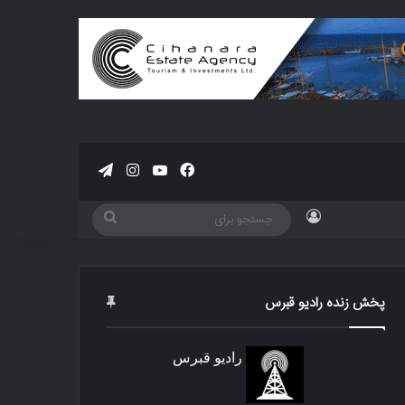
فیسبوک
یوتیوب
اینستاگرام
تلگرام
ورود
جستجو
برای
پخش زنده رادیو قبرس
رادیو قبرس