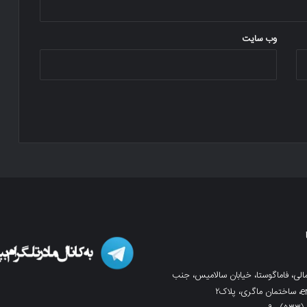
وب‌ سایت
لی، فاماگوستا، خیابان سالامیس، جنب