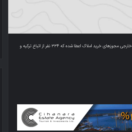
بر اساس تصمیم شورای وزیران قبرس شمالی، به ۳۵۹ تبعه خارجی مجوزهای خرید املاک اعطا شده که ۳۳۴ نفر از اتباع ترکیه و