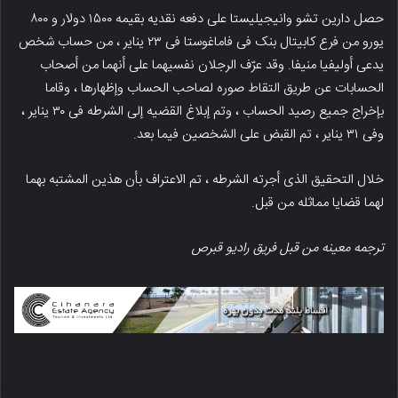
حصل دارین تشو وانیجیلیستا على دفعه نقدیه بقیمه ۱۵۰۰ دولار و ۸۰۰
یورو من فرع کابیتال بنک فی فاماغوستا فی ۲۳ ینایر ، من حساب شخص
یدعى أولیفیا منیفا. وقد عرّف الرجلان نفسیهما على أنهما من أصحاب
الحسابات عن طریق التقاط صوره لصاحب الحساب وإظهارها ، وقاما
بإخراج جمیع رصید الحساب ، وتم إبلاغ القضیه إلى الشرطه فی ۳۰ ینایر ،
وفی ۳۱ ینایر ، تم القبض على الشخصین فیما بعد.
خلال التحقیق الذی أجرته الشرطه ، تم الاعتراف بأن هذین المشتبه بهما
لهما قضایا مماثله من قبل.
ترجمه معینه من قبل فریق رادیو قبرص