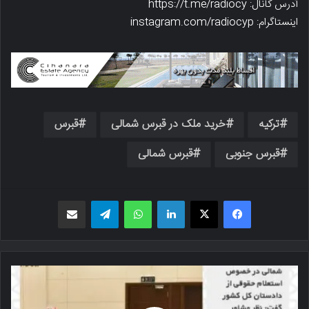
آدرس کانال: https://t.me/radiocy
اینستاگرام: instagram.com/radiocyp
ترکیه
خرید ملک در قبرس شمالی
قبرس
قبرس جنوبی
قبرس شمالی
فیسبوک
X
لینکدین
واتس اپ
تلگرام
اشتراک گذاری از طریق ایمیل