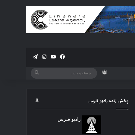
فیسبوک
یوتیوب
اینستاگرام
تلگرام
ورود
جستجو
برای
پخش زنده رادیو قبرس
رادیو قبرس