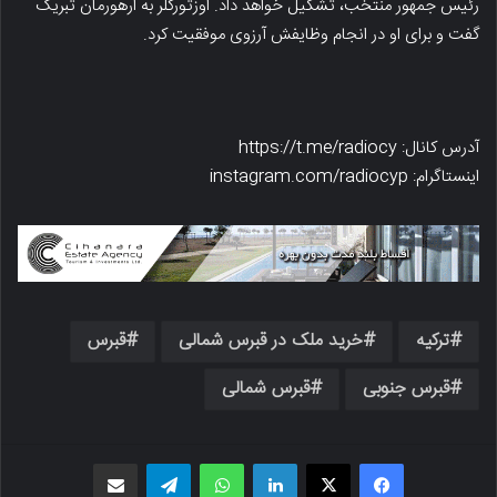
رئیس جمهور منتخب، تشکیل خواهد داد. اوزتورکلر به ارهورمان تبریک
گفت و برای او در انجام وظایفش آرزوی موفقیت کرد.
آدرس کانال: https://t.me/radiocy
اینستاگرام: instagram.com/radiocyp
ترکیه
خرید ملک در قبرس شمالی
قبرس
قبرس جنوبی
قبرس شمالی
فیسبوک
X
لینکدین
واتس اپ
تلگرام
اشتراک گذاری از طریق ایمیل