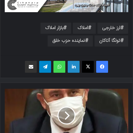
ارز خارجی
املاک
بازار املاک
تولگا آتاکان
نماینده حزب خلق
فیسبوک
X
لینکدین
واتس اپ
تلگرام
اشتراک گذاری از طریق ایمیل