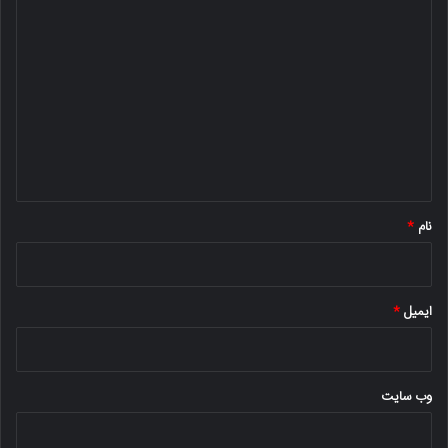
د
ی
د
گ
ا
ه
*
نام
*
ایمیل
*
وب‌ سایت