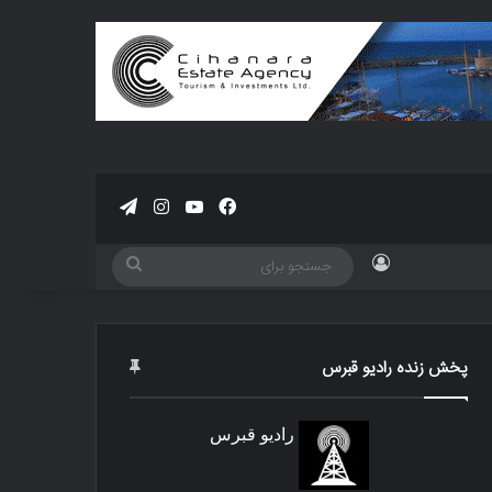
فیسبوک
یوتیوب
اینستاگرام
تلگرام
ورود
جستجو
برای
پخش زنده رادیو قبرس
رادیو قبرس