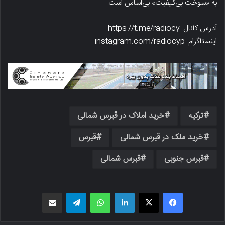
به «سوخت بی‌کیفیت» بی‌اساس است.
آدرس کانال: https://t.me/radiocy
اینستاگرام: instagram.com/radiocyp
ترکیه
خرید املاک در قبرس شمالی
خرید ملک در قبرس شمالی
قبرس
قبرس جنوبی
قبرس شمالی
فیسبوک
X
لینکدین
واتس اپ
تلگرام
اشتراک گذاری از طریق ایمیل