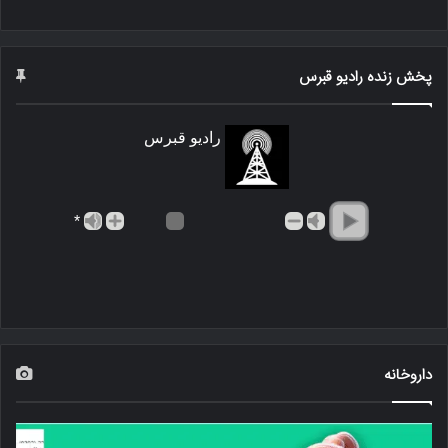
پخش زنده رادیو قبرس
رادیو قبرس
*
داروخانه