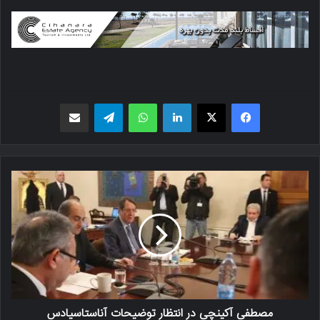
فیسبوک
X
لینکدین
واتس اپ
تلگرام
اشتراک گذاری از طریق ایمیل
مصطفی آکینچی در انتظار توضیحات آناستاسیادس