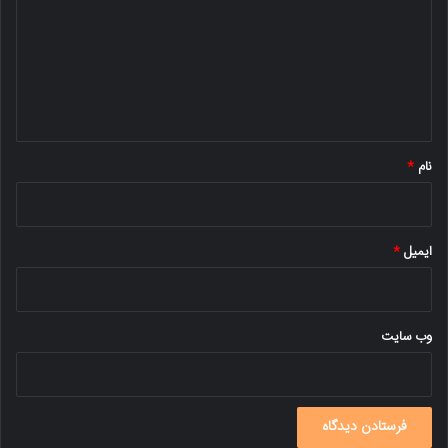
د
گ
ا
ه
*
نام
*
ایمیل
*
وب‌ سایت