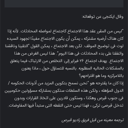
وقال ایکنجی عن توقعاته:
“لیس من المقرر عقد هذا الاجتماع کاجتماع لمواصله المحادثات. لأنه إذا
کان هناک أرضیه مشترکه ، یمکن أن یکون الاجتماع مفیدًا لجهود السیده
لوت فی توضیح الموقف. لکن بعد الاجتماع ، یمکن القول “التقینا وناقشنا
واتفقنا على بدء المحادثات فی هذا الیوم”. هذا لیس الغرض من هذا
الاجتماع. یهدف اجتماع ۲۶ فبرایر إلى: التخلص من الارتباک فیما یتعلق
بالمشکلات الحالیه المطلوبه. بالنسبه للتساؤل حول ، ماذا یعنون
باللامرکزیه وما هو اقتراحهم؟
إذا کان ما یقترحه هو “نحن نسمح بتکوین المزید من أذونات الحکومه /
الدول المؤهله ، ولکن هذه السلطات ستکون بمشارکه مسؤولین حکومیین
فی جنوب قبرص وهکذا ، وسنکون قادرین على اتخاذ القرارات وبدون
تدخل قبرصی ترکی ، فهذا لیس حتى النقطه التی ستبدأ فیها المفاوضات.
ترجمه معینه من قبل فریق رادیو قبرص