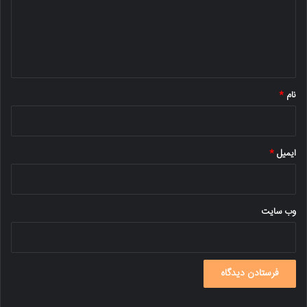
گ
ا
ه
*
نام
*
ایمیل
*
وب‌ سایت