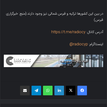
در بین این کشورها ترکیه و قبرس شمالی نیز وجود دارند.(منبع: خبرگزاری
قبرس)
آدرس کانال:
https://t.me/radiocy
اینستاگرام:
radiocyp@
فیسبوک
X
لینکدین
واتس اپ
تلگرام
اشتراک گذاری از طریق ایمیل