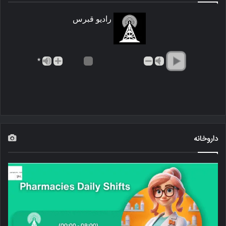
رادیو قبرس
*
داروخانه