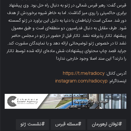
قبرس گفت: رهبر قبرس شمالی در ژنو به دنبال راه حل بود. وی پیشنهاد
برابری حاکمیتی را روی میز گذاشت. اما به خاطر شیوه برخوردش از هدف
دور شد. ممکن است ارتباطمان با دنیا به دلیل این براورد در ژنو گسسته
شود. طرف مقابل به دنبال فدراسیون دو منطقه‌ای است و طبق معمول
پیشنهاد تاتار پذیرفته نشد. تاتار قبل از حضور در ژنو در مجلس حاضر
نشد تا در خصوص ژنو توضیحاتی ارائه دهد و با نمایندگان مشورت کند.
جراید قصد چاپ محتوای پیشنهادات شش ماده‌ای ارائه شده توسط تاتار
را دارند؟ این سند اصلا وجود خارجی ندارد!
آدرس کانال:
https://t.me/radiocy
اینستاگرام:
instagram.com/radiocyp
توفان ارهورمان
مسئله قبرس
نشست ژنو