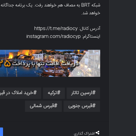
شبکه BRT به مصاف هم خواهند رفت. یک برنامه جد
خواهد شد.
آدرس کانال: https://t.me/radiocy
اینستاگرام: instagram.com/radiocyp
ارسین تاتار
ترکیه
خرید املاک در قب
قبرس جنوبی
قبرس شمالی
اشتراک گذاری