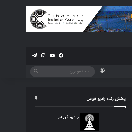
فیسبوک
یوتیوب
اینستاگرام
تلگرام
ورود
جستجو
برای
پخش زنده رادیو قبرس
رادیو قبرس