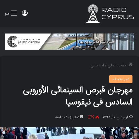
ورود
منو
صفحه اصلی
/
اجتماعي
غير مصنف
مهرجان قبرص السینمائی الأوروبی
السادس فی نیقوسیا
فروردین ۱۷, ۱۳۹۸
279
کمتر از یک دقیقه