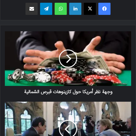
فیسبوک
X
لینکدین
واتس اپ
تلگرام
اشتراک گذاری از طریق ایمیل
وجهة نظر أمريكا حول كازينوهات قبرص الشمالية