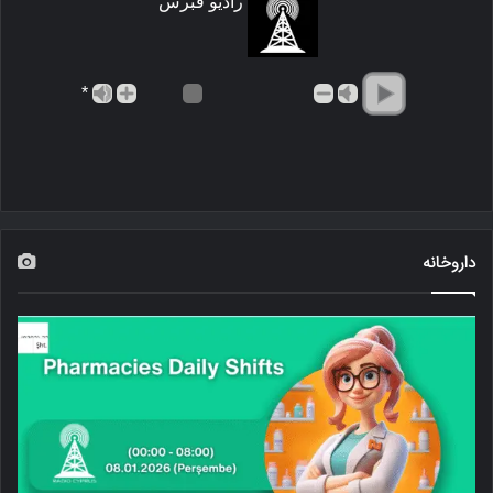
رادیو قبرس
*
داروخانه