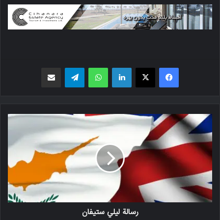
فیسبوک
X
لینکدین
واتس اپ
تلگرام
اشتراک گذاری از طریق ایمیل
رسالة ليلي ستيفان