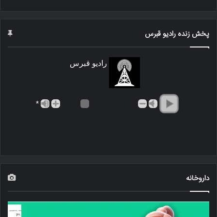
پخش زنده رادیو قبرس
رادیو قبرس
*
داروخانه