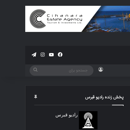
فیسبوک
یوتیوب
اینستاگرام
تلگرام
ورود
جستجو
برای
پخش زنده رادیو قبرس
رادیو قبرس