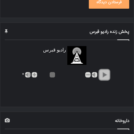
پخش زنده رادیو قبرس
رادیو قبرس
*
داروخانه