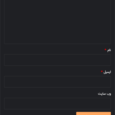
ی
د
گ
ا
ه
*
نام
*
ایمیل
*
وب‌ سایت