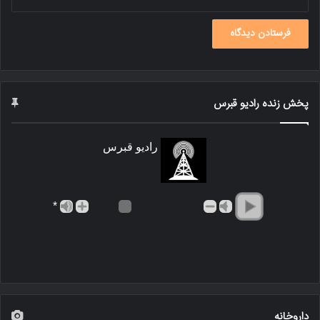
پخش زنده رادیو قبرس
رادیو قبرس
*
داروخانه