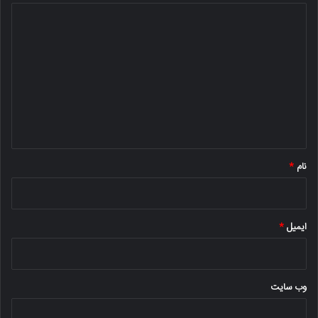
د
ی
د
گ
ا
ه
*
نام
*
ایمیل
*
وب‌ سایت