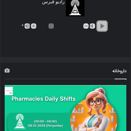
رادیو قبرس
*
داروخانه