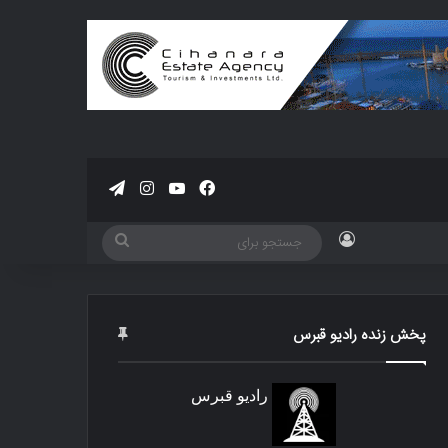
فیسبوک
یوتیوب
اینستاگرام
تلگرام
ورود
جستجو
برای
پخش زنده رادیو قبرس
رادیو قبرس