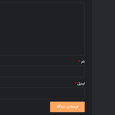
د
ی
د
گ
ا
ه
*
نام
*
ایمیل
*