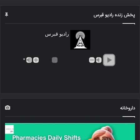
پخش زنده رادیو قبرس
رادیو قبرس
*
داروخانه