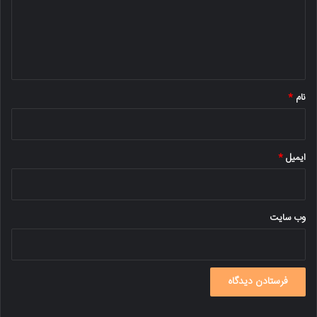
گ
ا
ه
*
نام
*
ایمیل
*
وب‌ سایت