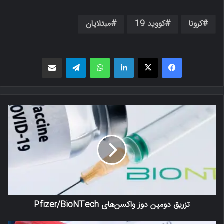
کرونا
کووید 19
مبتلایان
فیسبوک
X
لینکدین
واتس اپ
تلگرام
اشتراک گذاری از طریق ایمیل
تزریق دومین دوز واکسن‌های Pfizer/BioNTech