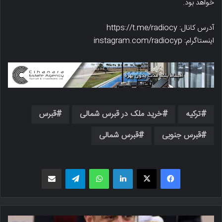
خواهد بود.
آدرس کانال: https://t.me/radiocy
اینستاگرام: instagram.com/radiocyp
ترکیه
خرید ملک در قبرس شمالی
قبرس
قبرس جنوبی
قبرس شمالی
فیسبوک
X
لینکدین
واتس اپ
تلگرام
اشتراک گذاری از طریق ایمیل