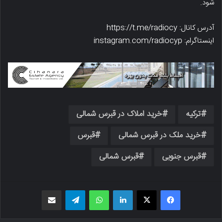
شود.
آدرس کانال: https://t.me/radiocy
اینستاگرام: instagram.com/radiocyp
ترکیه
خرید املاک در قبرس شمالی
خرید ملک در قبرس شمالی
قبرس
قبرس جنوبی
قبرس شمالی
فیسبوک
X
لینکدین
واتس اپ
تلگرام
اشتراک گذاری از طریق ایمیل