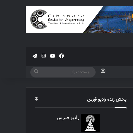
فیسبوک
یوتیوب
اینستاگرام
تلگرام
ورود
جستجو
برای
پخش زنده رادیو قبرس
رادیو قبرس