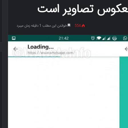
عکوس تصاویر است
554
خواندن این مطلب 1 دقیقه زمان میبرد