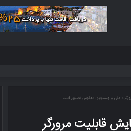
رورگر داخلی و جستجوی معکوس تصاویر است
یش قابلیت مرورگر