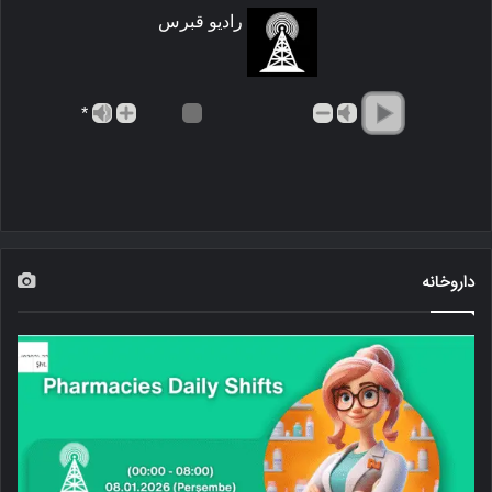
رادیو قبرس
*
داروخانه