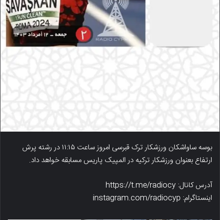
بوسه ساواشکان ورزشکار ترک قبرسی امروز ساعت ۱۱:۱۵ در رشته پرش
ارتفاع بعنوان ورزشکار ترکیه در المپیک پاریس مسابقه خواهد داد.
آدرس کانال: https://t.me/radiocy
اینستاگرام: instagram.com/radiocyp