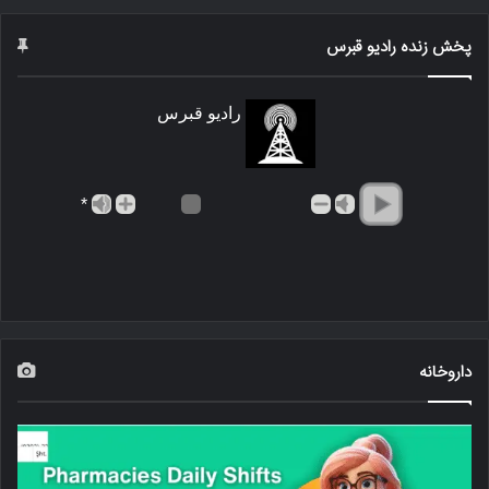
پخش زنده رادیو قبرس
رادیو قبرس
*
داروخانه