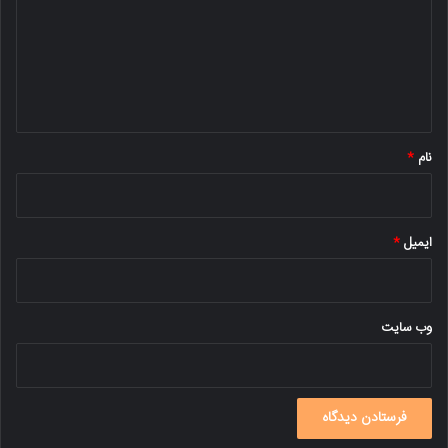
د
گ
ا
ه
*
نام
*
ایمیل
*
وب‌ سایت