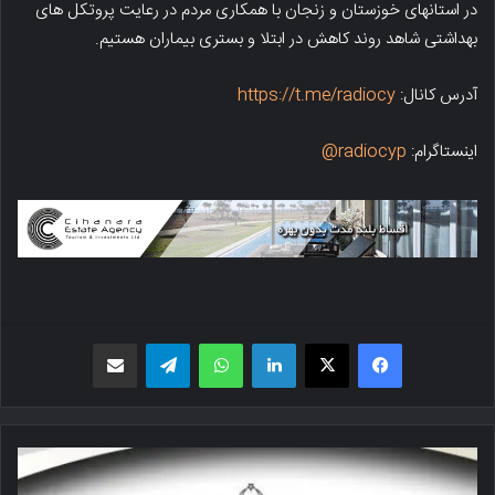
در استانهای خوزستان و زنجان با همکاری مردم در رعایت پروتکل های
بهداشتی شاهد روند کاهش در ابتلا و بستری بیماران هستیم.
آدرس کانال:
https://t.me/radiocy
اینستاگرام:
radiocyp@
فیسبوک
X
لینکدین
واتس اپ
تلگرام
اشتراک گذاری از طریق ایمیل