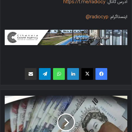
آدرس کانال:
https://t.me/radiocy
اینستاگرام:
radiocyp@
فیسبوک
X
لینکدین
واتس اپ
تلگرام
اشتراک گذاری از طریق ایمیل