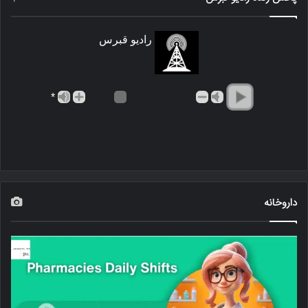
رادیو قبرس
*
داروخانه