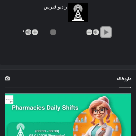
رادیو قبرس
*
داروخانه