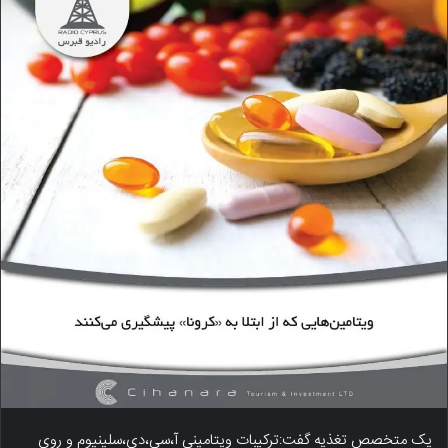
یک متخصص تغذیه گفت:ترکیبات ویتامینی آ،سی،دی،سلینیوم و روی