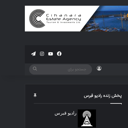
فیسبوک
یوتیوب
اینستاگرام
تلگرام
ورود
جستجو
برای
پخش زنده رادیو قبرس
رادیو قبرس