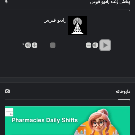
پخش زنده رادیو قبرس
رادیو قبرس
*
داروخانه