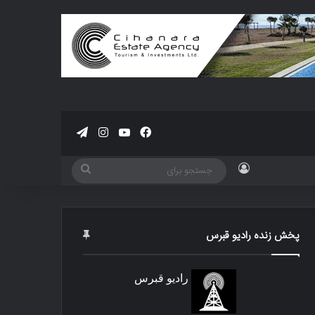
فیسبوک
یوتیوب
اینستاگرام
تلگرام
ورود
جستجو
برای
پخش زنده رادیو قبرس
رادیو قبرس