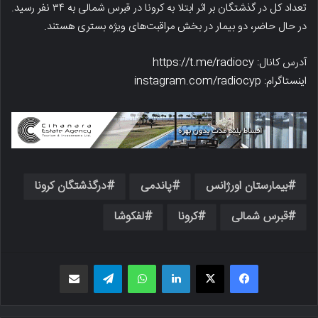
تعداد کل در گذشتگان بر اثر ابتلا به کرونا در قبرس شمالی به ۳۴ نفر رسید.
در حال حاضر، دو بیمار در بخش مراقبت‌های ویژه بستری هستند.
آدرس کانال: https://t.me/radiocy
اینستاگرام: instagram.com/radiocyp
بیمارستان اورژانس
پاندمی
درگذشتگان کرونا
قبرس شمالی
کرونا
لفکوشا
فیسبوک
X
لینکدین
واتس اپ
تلگرام
اشتراک گذاری از طریق ایمیل