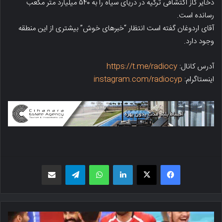
ذخایر گاز اکتشافی‌ ترکیه در دریای سیاه را به ۵۴۰ میلیارد متر مکعب
رسانده است.
آقای اردوغان گفته است انتظار “خبرهای خوش” بیشتری از این منطقه
وجود دارد.
آدرس کانال:
https://t.me/radiocy
اینستاگرام:
instagram.com/radiocyp
فیسبوک
X
لینکدین
واتس اپ
تلگرام
اشتراک گذاری از طریق ایمیل