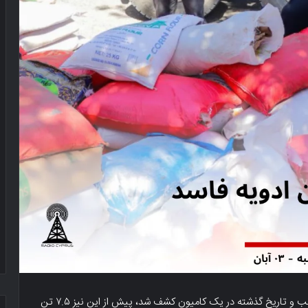
دیروز در منطقه صنعتی فاماگوستا، حدود ۲ تن ادویه نامناسب و تاریخ گذشته در یک کامیون کشف شد، پیش از این نیز ۷.۵ تن