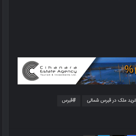
رید ملک در قبرس شمالی
قبرس
فیسبوک
X
لینکدین
اشتراک گذاری از طریق ایمیل