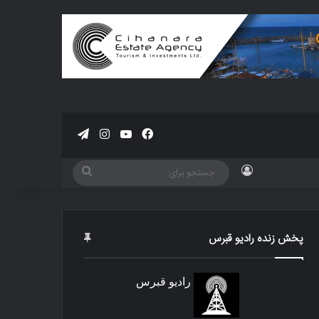
فیسبوک
یوتیوب
اینستاگرام
تلگرام
ورود
جستجو
برای
پخش زنده رادیو قبرس
رادیو قبرس