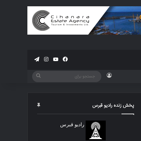
فیسبوک
یوتیوب
اینستاگرام
تلگرام
ورود
جستجو
برای
پخش زنده رادیو قبرس
رادیو قبرس