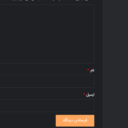
د
ی
د
گ
ا
ه
*
نام
*
ایمیل
*