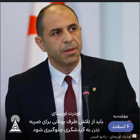
کودرت اوزرسای - رادیو قبرس