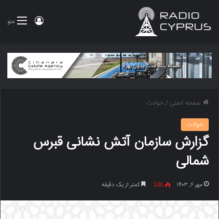
ورود
منو
صفحه اصلی
/
حوادث
حوادث
گزارش سازمان آتش نشانی قبرس
شمالی
مهر ۶, ۱۴۰۳
246
کمتر از یک دقیقه