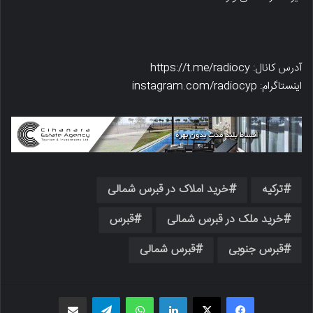
آدرس کانال: https://t.me/radiocy
اینستاگرام: instagram.com/radiocyp
ترکیه
خرید املاک در قبرس شمالی
خرید ملک در قبرس شمالی
قبرس
قبرس جنوبی
قبرس شمالی
فیسبوک
X
لینکدین
واتس اپ
تلگرام
اشتراک گذاری از طریق ایمیل