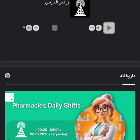
رادیو قبرس
*
داروخانه