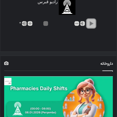
رادیو قبرس
*
داروخانه