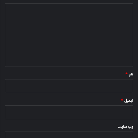
د
ی
د
گ
ا
ه
*
نام
*
ایمیل
*
وب‌ سایت