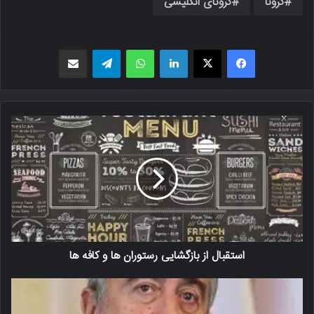
کرونا
کرونای انگلیسی
فیسبوک
X
لینکدین
واتس اپ
تلگرام
اشتراک گذاری از طریق ایمیل
استقبال از بازگشایی رستوران ها و کافه ها