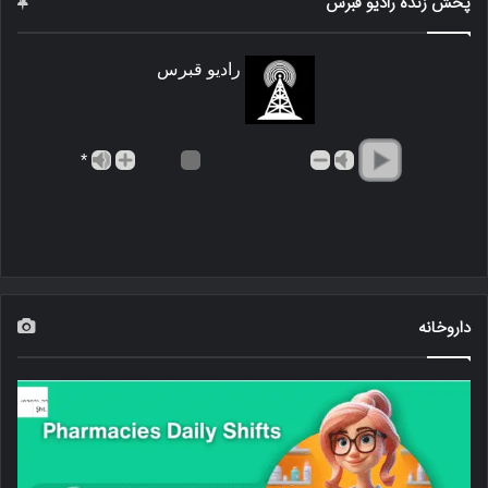
پخش زنده رادیو قبرس
رادیو قبرس
*
داروخانه